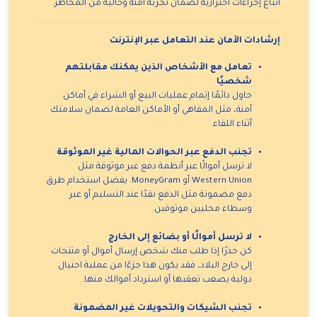
اتباع إجراءات احترازية لضمان تجربة آمنة وخالية من المخاطر.
إرشادات الأمان عند التعامل عبر الإنترنت
تعامل مع الأشخاص الذين يمكنك مقابلتهم
شخصيًا
حاول دائمًا إتمام عمليات البيع أو الشراء في أماكن
آمنة، مثل المقاهي أو الأماكن العامة لضمان سلامتك
أثناء اللقاء.
تجنب الدفع عبر الحوالات المالية غير الموثوقة
لا ترسل أموالًا عبر أنظمة دفع غير موثوقة مثل
Western Union أو MoneyGram. يفضل استخدام طرق
دفع مضمونة مثل الدفع نقدًا عند التسليم أو عبر
وسطاء محليين موثوقين.
لا ترسل أموالًا أو بضائع إلى الخارج
كن حذرًا إذا طلب منك شخص إرسال أموال أو منتجات
إلى خارج البلاد، فقد يكون هذا جزءًا من عملية احتيال
دولية يصعب تعقبها أو استرداد أموالك منها.
تجنب الشيكات والتحويلات غير المضمونة