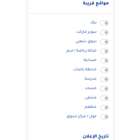
مواقع قريبة
أباجور كهربائي
جاكوزي
بنك
جلاية صحون
سوبر ماركت
خزان 10 براميل
سوق شعبي
صالة رياضة / جيم
صيدلية
محطة باصات
مدرسة
مسجد
مشفى
مطعم
مول / مركز تسوق
تاريخ الإعلان