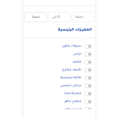
حسنا
المميزات الرئيسية
شرفة / بلكون
تراس
مكيف
تكييف مركزي
طاقة شمسية
سخان شمسي
مضخة مياه
مطبخ جاهز
مسبح خاص
زجاج شبابيك مزدوج