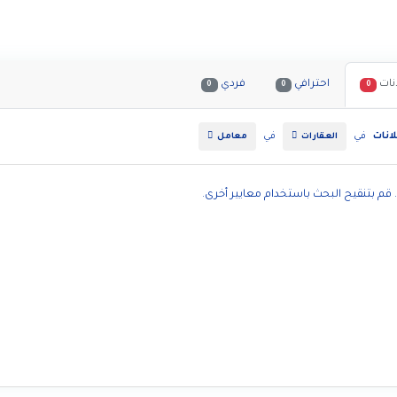
نات
احترافي
فردي
0
0
0
انات
في
في
العقارات
معامل
. قم بتنقيح البحث باستخدام معايير أخرى.