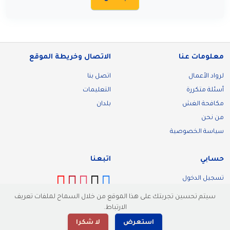
معلومات عنا
الاتصال وخريطة الموقع
لرواد الأعمال
اتصل بنا
أسئلة متكررة
التعليمات
مكافحة الغش
بلدان
من نحن
سياسة الخصوصية
حسابي
اتبعنا
تسجيل الدخول
تسجيل
سيتم تحسين تجربتك على هذا الموقع من خلال السماح لملفات تعريف
الارتباط.
استعرض
لا شكرا
© 2026 Malllik. كل الحقوق محفوظة.