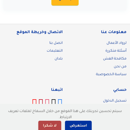
معلومات عنا
الاتصال وخريطة الموقع
لرواد الأعمال
اتصل بنا
أسئلة متكررة
التعليمات
مكافحة الغش
بلدان
من نحن
سياسة الخصوصية
حسابي
اتبعنا
تسجيل الدخول
تسجيل
سيتم تحسين تجربتك على هذا الموقع من خلال السماح لملفات تعريف
الارتباط.
استعرض
لا شكرا
© 2026 Malllik. كل الحقوق محفوظة.