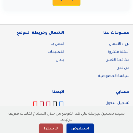
معلومات عنا
الاتصال وخريطة الموقع
لرواد الأعمال
اتصل بنا
أسئلة متكررة
التعليمات
مكافحة الغش
بلدان
من نحن
سياسة الخصوصية
حسابي
اتبعنا
تسجيل الدخول
تسجيل
سيتم تحسين تجربتك على هذا الموقع من خلال السماح لملفات تعريف
الارتباط.
استعرض
لا شكرا
© 2026 Malllik. كل الحقوق محفوظة.