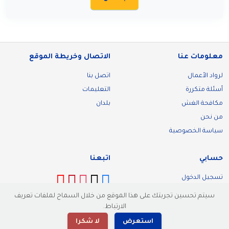
معلومات عنا
الاتصال وخريطة الموقع
لرواد الأعمال
اتصل بنا
أسئلة متكررة
التعليمات
مكافحة الغش
بلدان
من نحن
سياسة الخصوصية
حسابي
اتبعنا
تسجيل الدخول
تسجيل
سيتم تحسين تجربتك على هذا الموقع من خلال السماح لملفات تعريف
الارتباط.
استعرض
لا شكرا
© 2026 Malllik. كل الحقوق محفوظة.