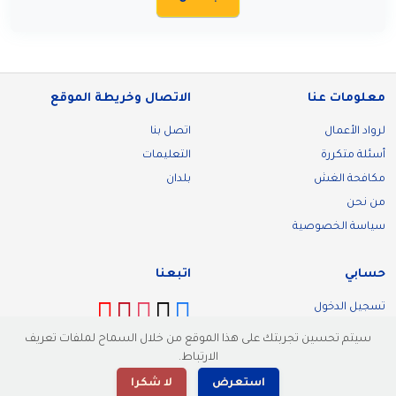
معلومات عنا
الاتصال وخريطة الموقع
لرواد الأعمال
اتصل بنا
أسئلة متكررة
التعليمات
مكافحة الغش
بلدان
من نحن
سياسة الخصوصية
حسابي
اتبعنا
تسجيل الدخول
تسجيل
سيتم تحسين تجربتك على هذا الموقع من خلال السماح لملفات تعريف
الارتباط.
استعرض
لا شكرا
© 2026 Malllik. كل الحقوق محفوظة.