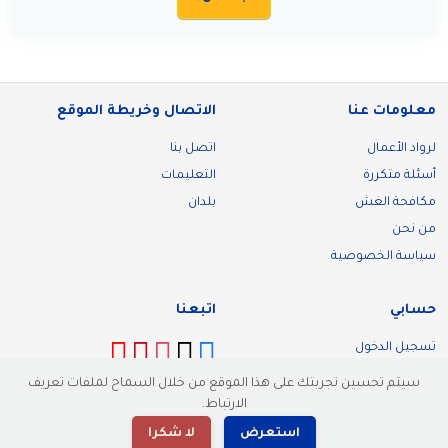
معلومات عنا
الاتصال وخريطة الموقع
لرواد الأعمال
اتصل بنا
أسئلة متكررة
التعليمات
مكافحة الغش
بلدان
من نحن
سياسة الخصوصية
حسابي
اتبعنا
تسجيل الدخول
تسجيل
سيتم تحسين تجربتك على هذا الموقع من خلال السماح لملفات تعريف
الارتباط.
استعرض
لا شكرا
© 2026 Malllik. كل الحقوق محفوظة.