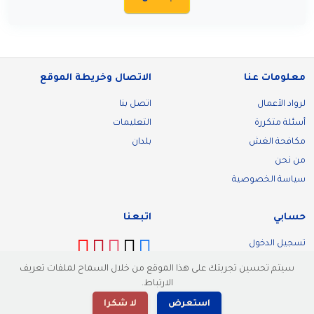
معلومات عنا
الاتصال وخريطة الموقع
لرواد الأعمال
اتصل بنا
أسئلة متكررة
التعليمات
مكافحة الغش
بلدان
من نحن
سياسة الخصوصية
حسابي
اتبعنا
تسجيل الدخول
تسجيل
سيتم تحسين تجربتك على هذا الموقع من خلال السماح لملفات تعريف
الارتباط.
استعرض
لا شكرا
© 2026 Malllik. كل الحقوق محفوظة.